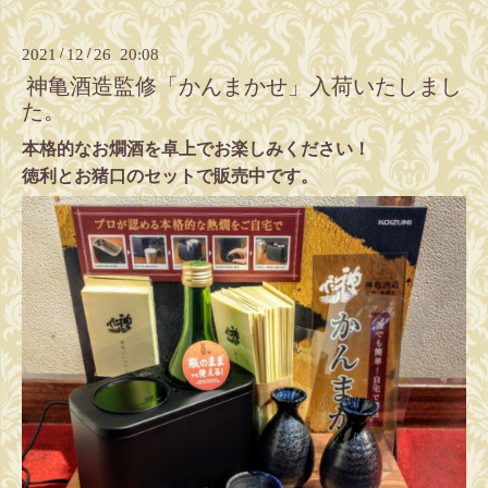
2021
/
12
/
26 20:08
神亀酒造監修「かんまかせ」入荷いたしまし
た。
本格的なお燗酒を卓上でお楽しみください！
徳利とお猪口のセットで販売中です。