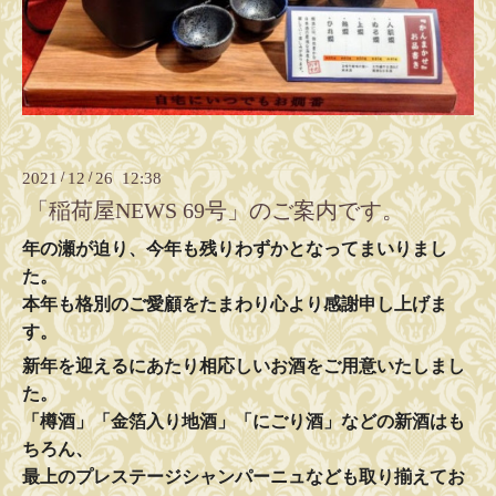
2021
/
12
/
26 12:38
「稲荷屋NEWS 69号」のご案内です。
年の瀬が迫り、今年も残りわずかとなってまいりまし
た。
本年も格別のご愛顧をたまわり心より感謝申し上げま
す。
新年を迎えるにあたり相応しいお酒をご用意いたしまし
た。
「樽酒」「金箔入り地酒」「にごり酒」などの新酒はも
ちろん、
最上のプレステージシャンパーニュなども取り揃えてお