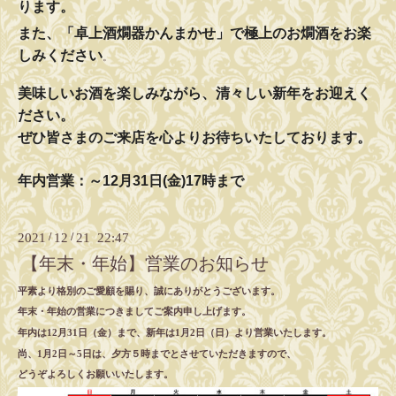
ります。
また、「卓上酒燗器かんまかせ」で極上のお燗酒をお楽
しみください
。
美味しいお酒を楽しみながら、清々しい新年をお迎えく
ださい。
ぜひ皆さまのご来店を心よりお待ちいたしております。
年内営業：～12月31日(金)17時まで
2021
/
12
/
21 22:47
【年末・年始】営業のお知らせ
平素より格別のご愛顧を賜り、誠にありがとうございます。
年末・年始の営業につきましてご案内申し上げます。
年内は12月31日（金）まで、
新年は1月2日（日）より営業いたします。
尚、1月2日～5日は、夕方５時までとさせていただきますので、
どうぞよろしくお願いいたします。