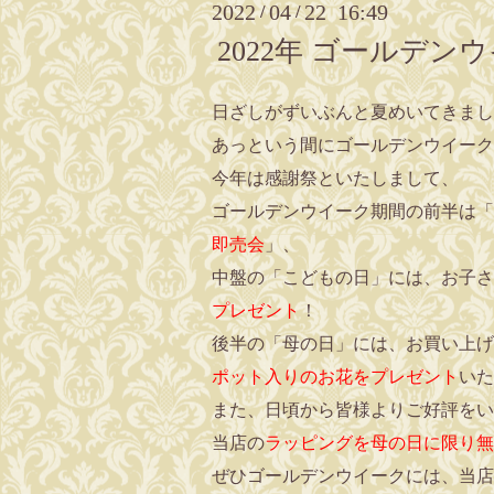
2022
04
22 16:49
/
/
2022年 ゴールデン
日ざしがずいぶんと夏めいてきまし
あっという間にゴールデンウイーク
今年は感謝祭といたしまして、
ゴールデンウイーク期間の前半は「
即売会
」、
中盤の「こどもの日」には、お子さ
プレゼント
！
後半の「母の日」には、お買い上げの
ポット入りのお花をプレゼント
いた
また、日頃から皆様よりご好評をい
当店の
ラッピングを母の日に限り無
ぜひゴールデンウイークには、当店