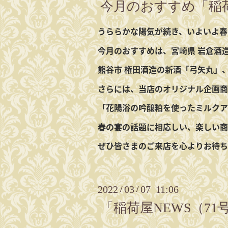
今月のおすすめ「稲荷
うららかな陽気が続き、いよいよ春
今月のおすすめは、宮崎県 岩倉酒
熊谷市 権田酒造の新酒「弓矢丸」
さらには、当店のオリジナル企画商
「花陽浴の吟醸粕を使ったミルクア
春の宴の話題に相応しい、楽しい商
ぜひ皆さまのご来店を心よりお待ち
2022
03
07 11:06
/
/
「稲荷屋NEWS（7