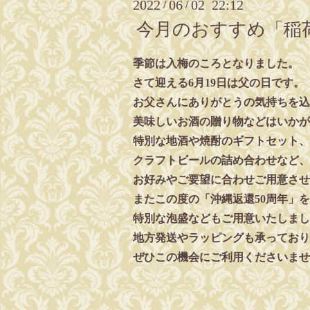
2022
06
02 22:12
/
/
今月のおすすめ「稲荷
季節は入梅のころとなりました。
さて迎える6月19日は父の日です。
お父さんにありがとうの気持ちを込
美味しいお酒の贈り物などはいかが
特別な地酒や焼酎のギフトセット、
クラフトビールの詰め合わせなど、
お好みやご要望に合わせご用意させ
またこの度の「沖縄返還50周年」
特別な泡盛などもご用意いたしまし
地方発送やラッピングも承っており
ぜひこの機会にご利用くださいませ