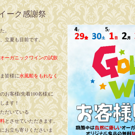
ウイーク感謝祭
た。
、立夏も目前です。
オーガニックワインの試飲
ま皆様に
水風船をもれなく
お客様(先着100名様)に
します！
ただいている
料
とさせていただきます。
にお立ち寄りくださいま